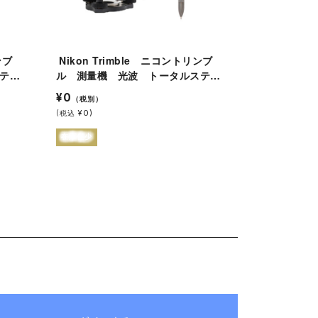
Nikon Trimble ニコントリンブ
テー
ル 測量機 光波 トータルステー
ション NST-505C 三脚付（プリ
¥0
（税別）
ズム・ピンポールなし）
(
¥0)
税込
在庫僅少