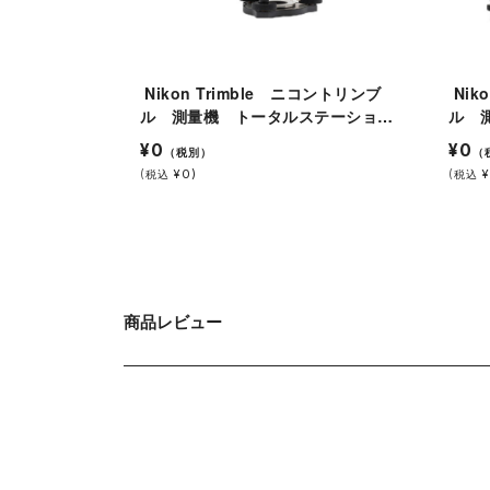
Nikon Trimble ニコントリンブ
Nikon Trimble ニコントリンブ
ル 測量機 トータルステーショ
ル 
ン NST-C3 本体のみ
ン N
¥0
¥0
（税別）
（
ピン
(
¥0)
(
¥
税込
税込
商品レビュー