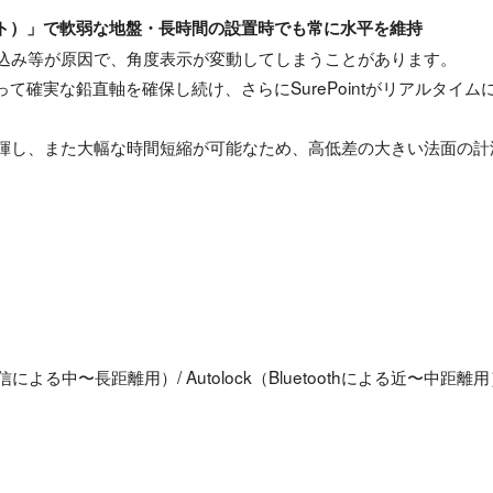
ポイント）」で軟弱な地盤・長時間の設置時でも常に水平を維持
込み等が原因で、角度表示が変動してしまうことがあります。
、MagDriveによって確実な鉛直軸を確保し続け、さらにSurePointが
揮し、また大幅な時間短縮が可能なため、高低差の大きい法面の計
による中〜長距離用）/ Autolock（Bluetoothによる近〜中距離