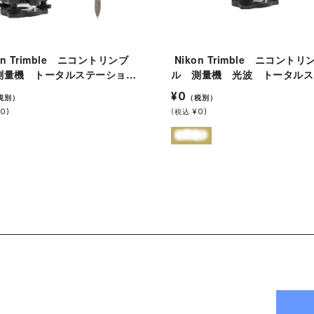
Nikon Trimble ニコントリンブ
測量機 トータルステーショ
ル 測量機 光波 トータルス
ST-C3 三脚付（プリズム・
ション NST-505C 本体のみ
¥0
税別）
（税別）
ポールなし）
0)
(
¥0)
税込
在庫僅少