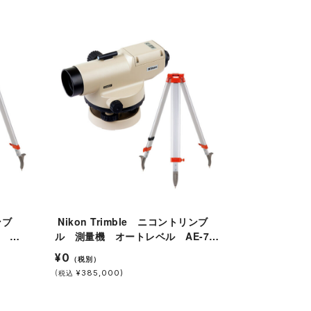
Nikon Trimble ニコントリンブ
 ト
ル 測量機 オートレベル AE-7
脚付
三脚付
¥0
（税別）
(
¥385,000)
税込