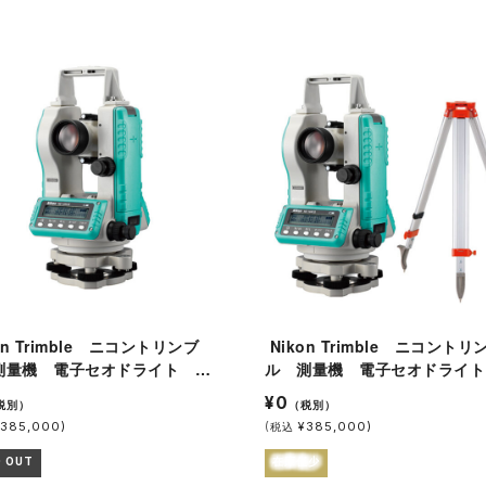
Nikon Trimble ニコントリンブ
測量機 電子セオドライト ト
ル 測量機 電子セオドライト
ット NE-10RCⅡ
ランシット NE-10RCⅡ 三
¥0
税別）
（税別）
385,000)
(
¥385,000)
税込
D OUT
在庫僅少