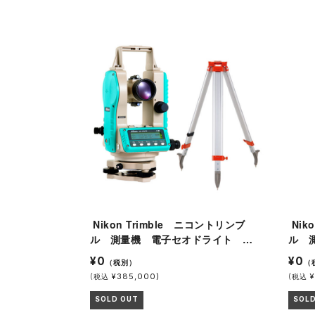
Nikon Trimble ニコントリンブ
Nikon Trimble ニコントリンブ
ル 測量機 電子セオドライト ト
ル 
ランシット NE-20SCⅡ 三脚付
ランシ
¥0
¥0
（税別）
（
(
¥385,000)
(
¥
税込
税込
SOLD OUT
SOL